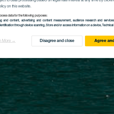
ject to data processing based on legitimate interest at any time by click
olicy on this website.
ocess data for the following purposes:
ing and content, advertising and content measurement, audience research and service
dentification through device scanning
, Store and/or access information on a device
, Technica
n More →
Disagree and close
Agree and