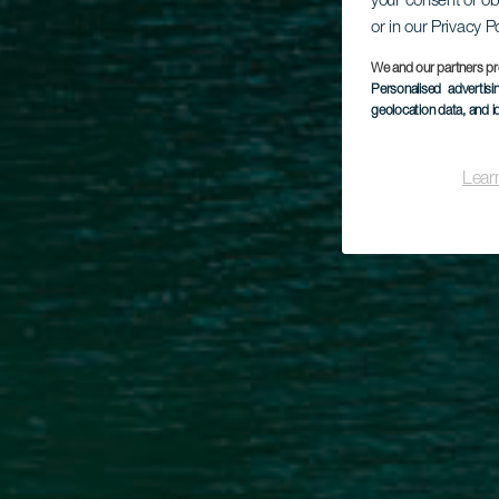
your consent or ob
or in our Privacy P
We and our partners pr
Personalised advertis
geolocation data, and i
Lear