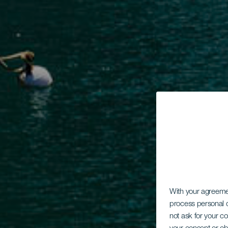
With your agreem
process personal d
not ask for your c