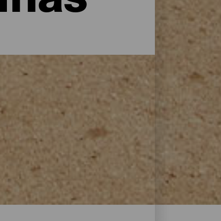
inas
 toda su plenitud. Para ellos, las islas
ría de ellos cuentan con unas
el casco y reparaciones, restaurantes
necesidad de moverse del puerto si no se
n las Islas Canarias se dan unas