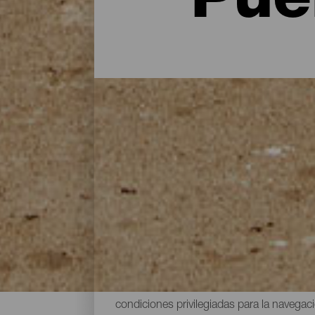
Pue
Soltar el ancla en las Isl
Visitar las Islas Canarias en barco siempre
disponen de más de 30 puertos y marinas
instalaciones modernas y avanzadas que o
para comer en tierra, vigilantes, grúas… 
desea. Y lo mejor de todo: en unas aguas 
condiciones privilegiadas para la navegaci