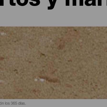
rtos y mar
as Canarias
 es la mejor opción para aquellos que les gusta disfrutar del mar en
 con capacidad para barcos de todo tipo de esloras. La gran mayo
frecen una amplia gama de servicios: catering a bordo, limpieza d
Todo lo necesario para abastecer a la nave y a sus ocupantes sin 
navegables todo el año. Ya que, gracias a su clima privilegiado, e
ón los 365 días.