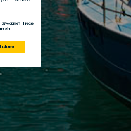
ing on “Learn More”
s development
, Precise
l cookies
 close