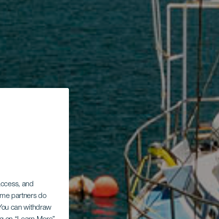
 access, and
Some partners do
. You can withdraw