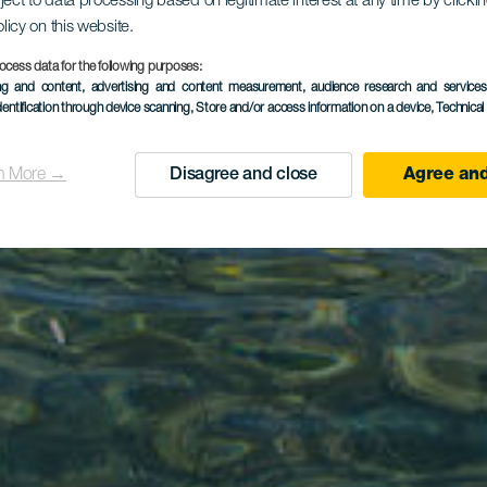
ject to data processing based on legitimate interest at any time by click
olicy on this website.
ocess data for the following purposes:
ing and content, advertising and content measurement, audience research and service
dentification through device scanning
, Store and/or access information on a device
, Technica
n More →
Disagree and close
Agree and