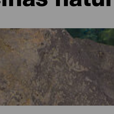
inas natu
 para zambullirse
l atlántico siempre es un placer, pero la experiencia se convierte
e las Islas Canarias. El archipiélago es especialmente rico en est
 encanto y de una belleza que resulta impresionante. Las piscinas 
enetra el agua del mar sin que haya intervenido la mano del hombr
or ello, son de visita obligada para todos los visitantes que, ade