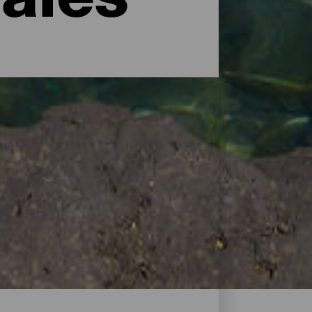
rales
 en algo inolvidable cuando además se hace
os recursos naturales, también en este
naturales son espacios estancos en los
e más que para acondicionar el entorno
más de un refrescante chapuzón, buscan la