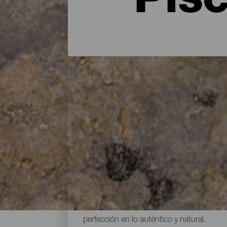
Pisc
Un entorno espectacular
Darse un baño en las cristalinas aguas de
en una de las muchas piscinas naturales d
tipo de piscinas, todas ellas repletas de
que, debido a su constitución natural, p
con escaleras, pasarelas o trampolines. P
perfección en lo auténtico y natural.