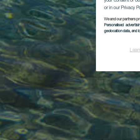
your consent or ob
or in our Privacy P
We and our partners pr
Personalised advertis
geolocation data, and i
Lear