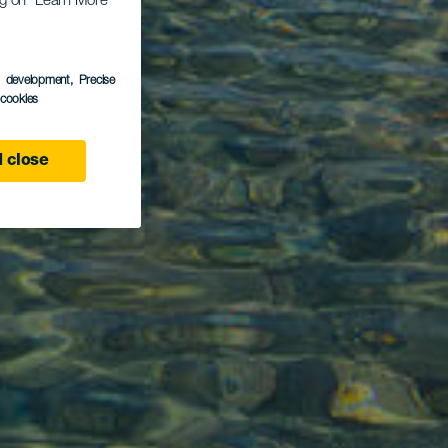
ing on “Learn More”
s development
, Precise
l cookies
 close