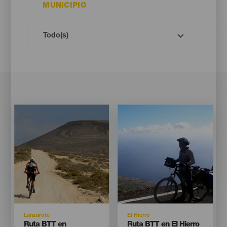
MUNICIPIO
Imagen
Imagen
Imagen
Imagen
Listado
Listado
Isla
Isla
Lanzarote
El Hierro
Titular
Titular
Ruta BTT en
Ruta BTT en El Hierro