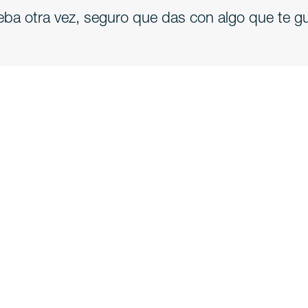
eba otra vez, seguro que das con algo que te gu
Descubre
I
Bodas
Costa y playa
A
Cruceros
Cultura
Có
Gastronomía
Turismo activo
Dó
Todos los artículos