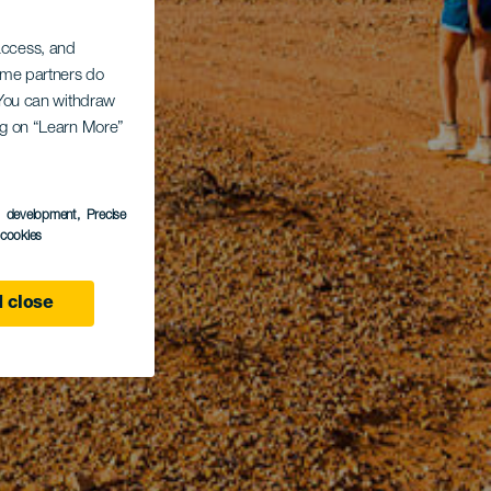
 access, and
Some partners do
. You can withdraw
ing on “Learn More”
s development
, Precise
l cookies
 close