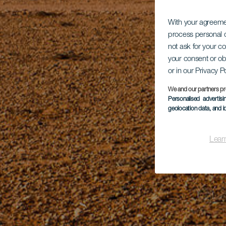
With your agreem
process personal d
not ask for your c
your consent or ob
or in our Privacy P
We and our partners pr
Personalised advertis
geolocation data, and i
Lear