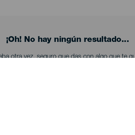
¡Oh! No hay ningún resultado...
eba otra vez, seguro que das con algo que te gu
Descubre
I
Bodas
Costa y playa
A