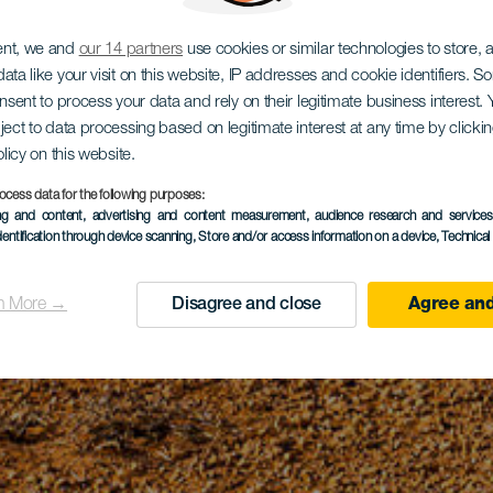
ent, we and
our 14 partners
use cookies or similar technologies to store,
ata like your visit on this website, IP addresses and cookie identifiers. 
onsent to process your data and rely on their legitimate business interest
ject to data processing based on legitimate interest at any time by click
olicy on this website.
ocess data for the following purposes:
ing and content, advertising and content measurement, audience research and service
dentification through device scanning
, Store and/or access information on a device
, Technica
n More →
Disagree and close
Agree and