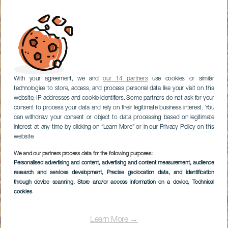
With your agreement, we and
our 14 partners
use cookies or similar
technologies to store, access, and process personal data like your visit on this
website, IP addresses and cookie identifiers. Some partners do not ask for your
consent to process your data and rely on their legitimate business interest. You
can withdraw your consent or object to data processing based on legitimate
interest at any time by clicking on “Learn More” or in our Privacy Policy on this
website.
We and our partners process data for the following purposes:
Personalised advertising and content, advertising and content measurement, audience
research and services development
, Precise geolocation data, and identification
through device scanning
, Store and/or access information on a device
, Technical
cookies
Learn More →