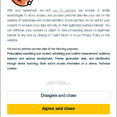
With your agreement, we and
our 14 partners
use cookies or similar
technologies to store, access, and process personal data like your visit on this
website, IP addresses and cookie identifiers. Some partners do not ask for your
consent to process your data and rely on their legitimate business interest. You
can withdraw your consent or object to data processing based on legitimate
interest at any time by clicking on “Learn More” or in our Privacy Policy on this
website.
We and our partners process data for the following purposes:
Personalised advertising and content, advertising and content measurement, audience
research and services development
, Precise geolocation data, and identification
through device scanning
, Store and/or access information on a device
, Technical
cookies
Learn More →
Disagree and close
Agree and close