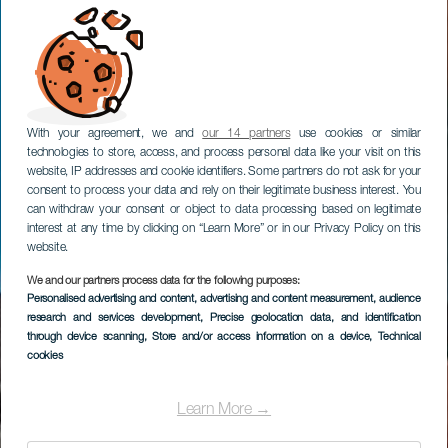
With your agreement, we and
our 14 partners
use cookies or similar
technologies to store, access, and process personal data like your visit on this
website, IP addresses and cookie identifiers. Some partners do not ask for your
consent to process your data and rely on their legitimate business interest. You
can withdraw your consent or object to data processing based on legitimate
interest at any time by clicking on “Learn More” or in our Privacy Policy on this
website.
We and our partners process data for the following purposes:
Personalised advertising and content, advertising and content measurement, audience
research and services development
, Precise geolocation data, and identification
through device scanning
, Store and/or access information on a device
, Technical
cookies
Learn More →