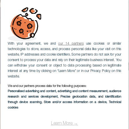
With your agreement, we and
our 14 partners
use cookies or similar
technologies to store, access, and process personal data like your visit on this
website, IP addresses and cookie identifiers. Some partners do not ask for your
consent to process your data and rely on their legitimate business interest. You
can withdraw your consent or object to data processing based on legitimate
interest at any time by clicking on “Learn More” or in our Privacy Policy on this
website.
We and our partners process data for the following purposes:
Personalised advertising and content, advertising and content measurement, audience
research and services development
, Precise geolocation data, and identification
through device scanning
, Store and/or access information on a device
, Technical
cookies
Learn More →