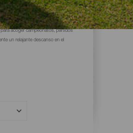
acerlo rodeado de su espectacular
s para acoger campeonatos, partidos
nte un relajante descanso en el