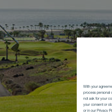
With your agreem
process personal d
not ask for your c
your consent or ob
or in our Privacy P