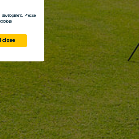
s development
, Precise
l cookies
 close