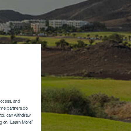
 access, and
Some partners do
. You can withdraw
ing on “Learn More”