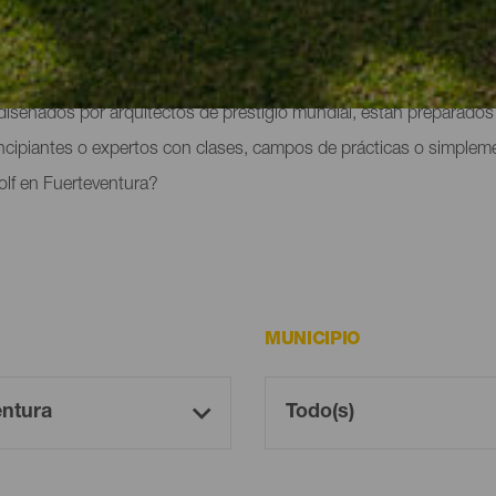
 de Fuerteventura permite practicar el golf durante todo el año y h
diseñados por arquitectos de prestigio mundial, están preparado
ncipiantes o expertos con clases, campos de prácticas o simpleme
olf en Fuerteventura?
MUNICIPIO