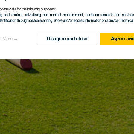
ocess data for the following purposes:
ing and content, advertising and content measurement, audience research and service
dentification through device scanning
, Store and/or access information on a device
, Technica
n More →
Disagree and close
Agree and