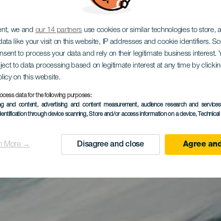
ent, we and
our 14 partners
use cookies or similar technologies to store,
ata like your visit on this website, IP addresses and cookie identifiers. 
onsent to process your data and rely on their legitimate business interest
ject to data processing based on legitimate interest at any time by click
olicy on this website.
ocess data for the following purposes:
ing and content, advertising and content measurement, audience research and service
dentification through device scanning
, Store and/or access information on a device
, Technica
n More →
Disagree and close
Agree and