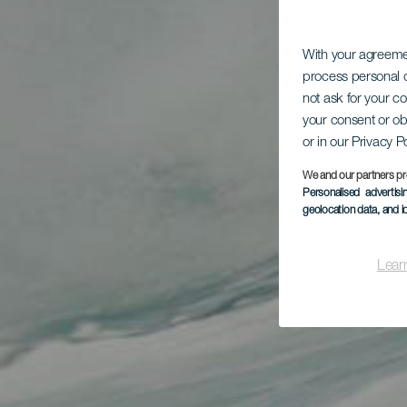
With your agreem
process personal d
not ask for your c
your consent or ob
or in our Privacy P
We and our partners pr
Personalised advertis
geolocation data, and i
Lear