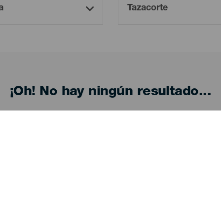
¡Oh! No hay ningún resultado...
eba otra vez, seguro que das con algo que te gu
Descubre
I