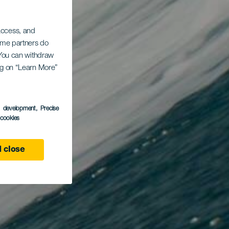
 access, and
Some partners do
. You can withdraw
ing on “Learn More”
s development
, Precise
l cookies
 close