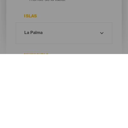
ISLAS
MUNICIPIO
¡Oh! No hay ningún resultado...
Prueba otra vez, seguro que das con algo que te gusta.