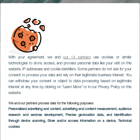
With your agreement, we and
our 14 partners
use cookies or similar
technologies to store, access, and process personal data like your visit on this
website, IP addresses and cookie identifiers. Some partners do not ask for your
consent to process your data and rely on their legitimate business interest. You
can withdraw your consent or object to data processing based on legitimate
interest at any time by clicking on “Learn More” or in our Privacy Policy on this
website.
We and our partners process data for the following purposes:
Personalised advertising and content, advertising and content measurement, audience
research and services development
, Precise geolocation data, and identification
through device scanning
, Store and/or access information on a device
, Technical
cookies