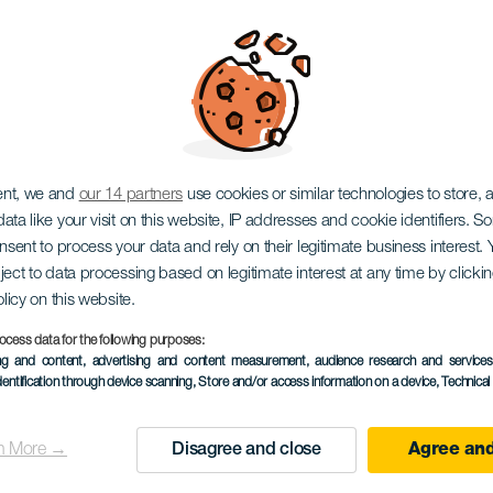
ent, we and
our 14 partners
use cookies or similar technologies to store,
ata like your visit on this website, IP addresses and cookie identifiers. 
onsent to process your data and rely on their legitimate business interest
ject to data processing based on legitimate interest at any time by click
olicy on this website.
ocess data for the following purposes:
ing and content, advertising and content measurement, audience research and service
dentification through device scanning
, Store and/or access information on a device
, Technica
n More →
Disagree and close
Agree and