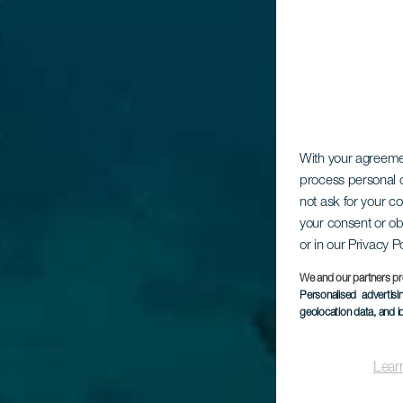
With your agreem
process personal d
not ask for your c
your consent or ob
or in our Privacy P
We and our partners pr
Personalised advertis
geolocation data, and i
Lear