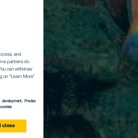
 access, and
Some partners do
. You can withdraw
ing on “Learn More”
s development
, Precise
l cookies
 close