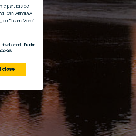
Some partners do
. You can withdraw
ing on “Learn More”
s development
, Precise
l cookies
 close