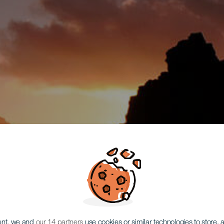
ent, we and
our 14 partners
use cookies or similar technologies to store,