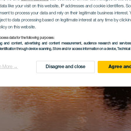
ata like your visit on this website, IP addresses and cookie identifiers. 
onsent to process your data and rely on their legitimate business interest
ject to data processing based on legitimate interest at any time by click
olicy on this website.
ocess data for the following purposes:
ing and content, advertising and content measurement, audience research and service
dentification through device scanning
, Store and/or access information on a device
, Technica
n More →
Disagree and close
Agree and