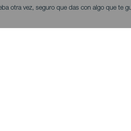
eba otra vez, seguro que das con algo que te gu
Descubre
I
Bodas
Costa y playa
A
Cruceros
Cultura
Có
Gastronomía
Turismo activo
Dó
Todos los artículos