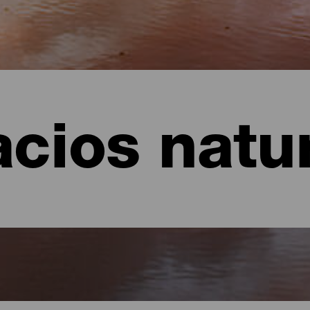
cios natu
erife