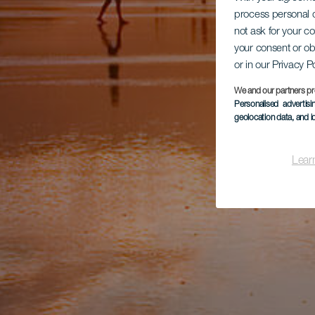
process personal d
not ask for your c
your consent or ob
or in our Privacy P
We and our partners pr
Personalised advertis
geolocation data, and i
Lear