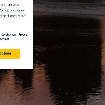
Some partners do
. You can withdraw
ing on “Learn More”
s development
, Precise
l cookies
 close