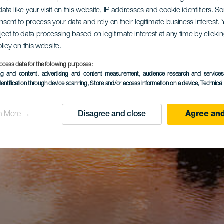
ata like your visit on this website, IP addresses and cookie identifiers. 
onsent to process your data and rely on their legitimate business interest
ject to data processing based on legitimate interest at any time by click
olicy on this website.
ocess data for the following purposes:
ing and content, advertising and content measurement, audience research and service
dentification through device scanning
, Store and/or access information on a device
, Technica
n More →
Disagree and close
Agree and