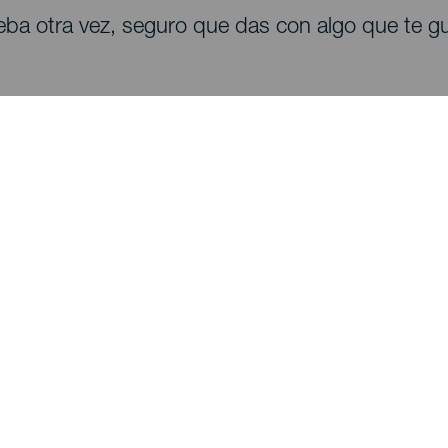
eba otra vez, seguro que das con algo que te gu
Descubre
I
Bodas
Costa y playa
A
Cruceros
Cultura
Có
Gastronomía
Turismo activo
Dó
Todos los artículos