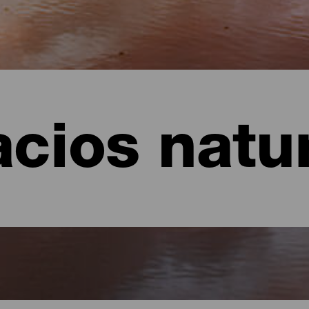
cios natu
erife