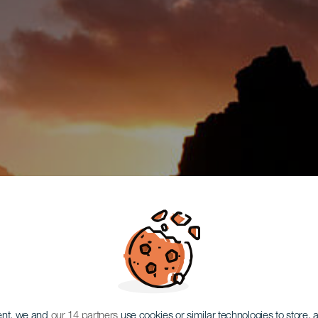
ent, we and
our 14 partners
use cookies or similar technologies to store,