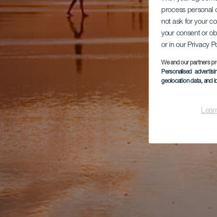
process personal d
not ask for your c
your consent or ob
or in our Privacy P
We and our partners pr
Personalised advertis
geolocation data, and i
Lear