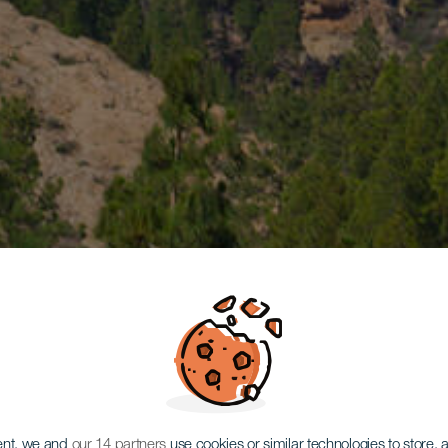
ent, we and
our 14 partners
use cookies or similar technologies to store,