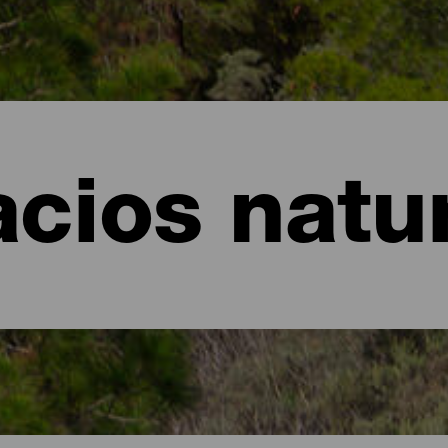
cios natu
an Canaria