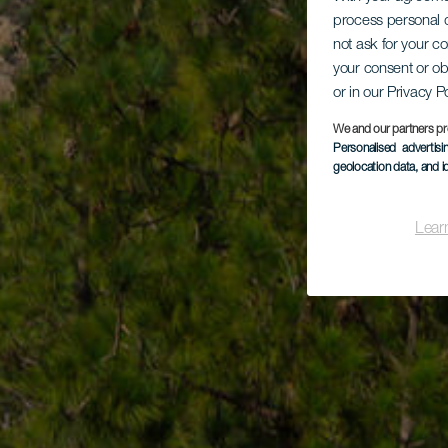
process personal d
not ask for your c
your consent or ob
or in our Privacy P
We and our partners pr
Personalised advertis
geolocation data, and i
Lear