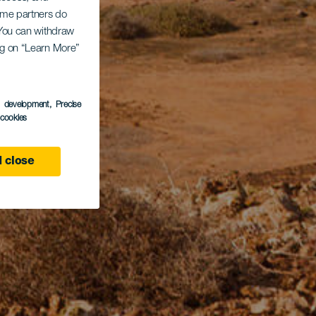
Some partners do
. You can withdraw
ing on “Learn More”
s development
, Precise
l cookies
 close