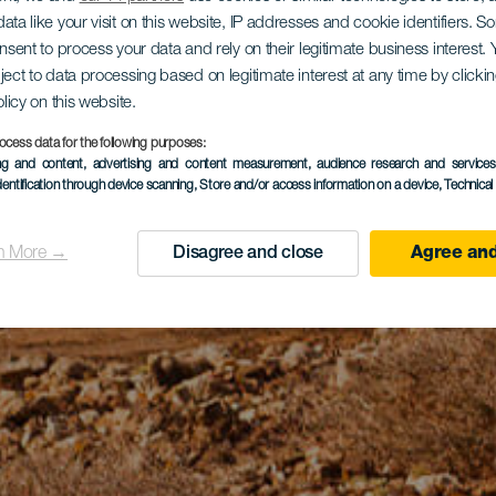
ata like your visit on this website, IP addresses and cookie identifiers. 
onsent to process your data and rely on their legitimate business interest
ject to data processing based on legitimate interest at any time by click
olicy on this website.
ocess data for the following purposes:
ing and content, advertising and content measurement, audience research and service
dentification through device scanning
, Store and/or access information on a device
, Technica
n More →
Disagree and close
Agree and