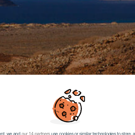
ent, we and
our 14 partners
use cookies or similar technologies to store,