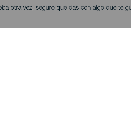
eba otra vez, seguro que das con algo que te gu
Descubre
I
Bodas
Costa y playa
A
Cruceros
Cultura
Có
Gastronomía
Turismo activo
Dó
Todos los artículos