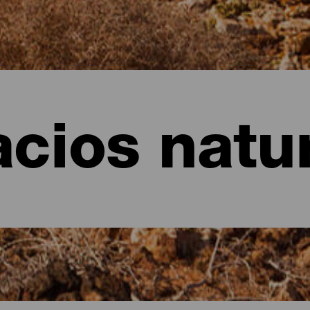
cios natu
Graciosa