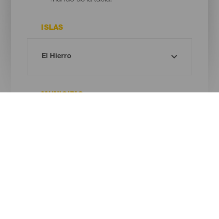
ISLAS
MUNICIPIO
¡Oh! No hay ningún resultado...
Prueba otra vez, seguro que das con algo que te gusta.