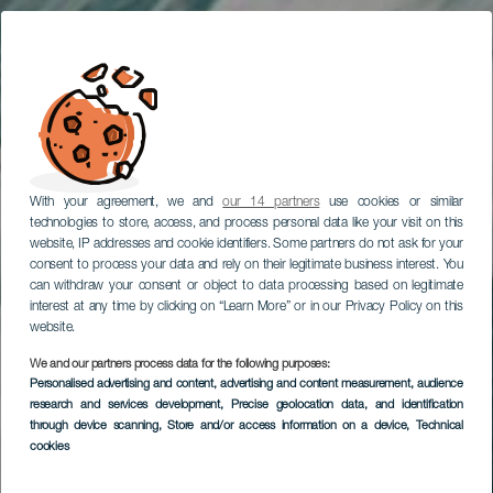
With your agreement, we and
our 14 partners
use cookies or similar
technologies to store, access, and process personal data like your visit on this
website, IP addresses and cookie identifiers. Some partners do not ask for your
consent to process your data and rely on their legitimate business interest. You
can withdraw your consent or object to data processing based on legitimate
interest at any time by clicking on “Learn More” or in our Privacy Policy on this
website.
We and our partners process data for the following purposes:
Personalised advertising and content, advertising and content measurement, audience
research and services development
, Precise geolocation data, and identification
through device scanning
, Store and/or access information on a device
, Technical
cookies