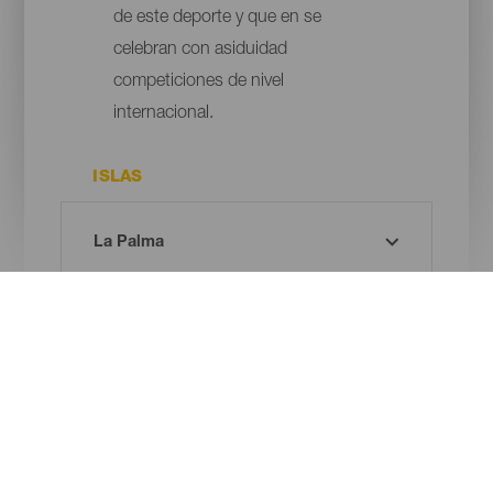
de este deporte y que en se
celebran con asiduidad
competiciones de nivel
internacional.
ISLAS
MUNICIPIO