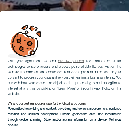
With your agreement, we and
our 14 partners
use cookies or similar
technologies to store, access, and process personal data like your visit on this
website, IP addresses and cookie identifiers. Some partners do not ask for your
consent to process your data and rely on their legitimate business interest. You
can withdraw your consent or object to data processing based on legitimate
interest at any time by clicking on “Learn More” or in our Privacy Policy on this
website.
We and our partners process data for the following purposes:
Personalised advertising and content, advertising and content measurement, audience
research and services development
, Precise geolocation data, and identification
through device scanning
, Store and/or access information on a device
, Technical
cookies