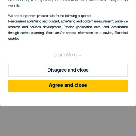
interest at any time by clicking on “Learn More” or in our Privacy Policy on this
website.
We and our partners process data for the following purposes:
Personalised advertising and content, advertising and content measurement, audience
research and services development
, Precise geolocation data, and identification
through device scanning
, Store and/or access information on a device
, Technical
cookies
Learn More →
Disagree and close
Agree and close