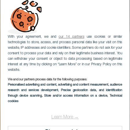
With your agreement, we and
our 14 partners
use cookies or similar
technologies to store, access, and process personal data like your visit on this
website, IP addresses and cookie identifiers. Some partners do not ask for your
consent to process your data and rely on their legitimate business interest. You
can withdraw your consent or object to data processing based on legitimate
interest at any time by clicking on “Learn More” or in our Privacy Policy on this
website.
We and our partners process data for the following purposes:
Personalised advertising and content, advertising and content measurement, audience
LANZAROTE
research and services development
, Precise geolocation data, and identification
Ajaches
through device scanning
, Store and/or access information on a device
, Technical
cookies
Learn More →