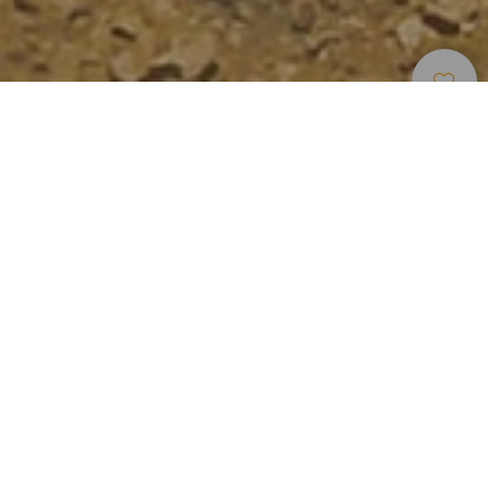
Rutas De Carrera De Montaña
>
Lanzarote
Esta ruta está situada en la costa este de Lanzarote.
Comienza en Femés y nos lleva a lo largo de las montañas
volcánicas por senderos muy técnicos con unas
espectaculares vistas.
En primer lugar, la ruta nos lleva desde la montaña hasta el
mar por senderos técnicos. Los descensos son
complicados y tienen rocas sueltas. Al llegar a la costa, la
ruta asciende por senderos de tierra más anchos. El
camino de vuelta hacia Femés es un largo ascenso, a