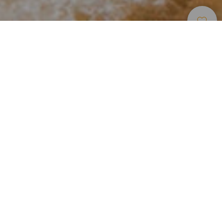
Playas
>
Lanzarote
>
Para
>
Arena
Niños
Blanca
Una playa familiar en Lanzarote
Esta pequeña bahía artificial de 300 metros de longitud se
encuentra ubicada en el municipio de Yaiza, al Sur de la
isla de Lanzarote. Se trata de una playa muy frecuentada
por familias ya que es de fácil acceso y sus aguas son
tranquilas para los más pequeños. De fina arena blanca
cuenta con numerosos servicios como alquiler de
hamacas, duchas o aparcamiento.
Acceso fácil y rápido
Para llegar a Playa Dorada la mejor opción es hacerlo en