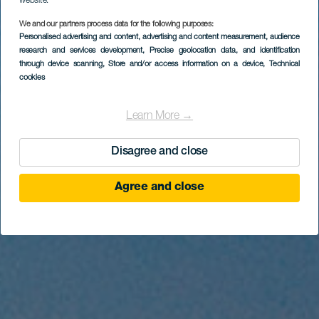
website.
We and our partners process data for the following purposes:
Personalised advertising and content, advertising and content measurement, audience
LANZAROTE
research and services development
, Precise geolocation data, and identification
Playa Dorada
through device scanning
, Store and/or access information on a device
, Technical
cookies
Learn More →
Disagree and close
Agree and close