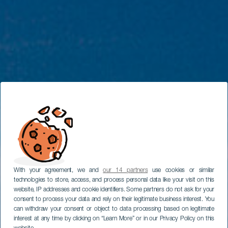
With your agreement, we and
our 14 partners
use cookies or similar
technologies to store, access, and process personal data like your visit on this
website, IP addresses and cookie identifiers. Some partners do not ask for your
consent to process your data and rely on their legitimate business interest. You
can withdraw your consent or object to data processing based on legitimate
interest at any time by clicking on “Learn More” or in our Privacy Policy on this