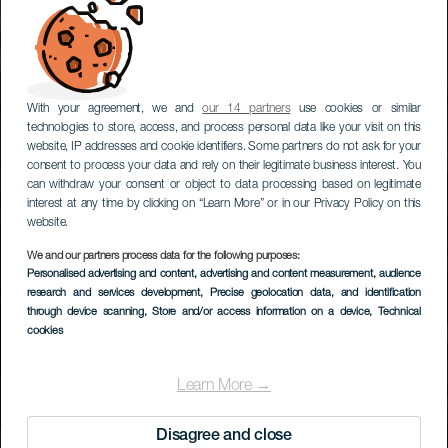
With your agreement, we and
our 14 partners
use cookies or similar
technologies to store, access, and process personal data like your visit on this
website, IP addresses and cookie identifiers. Some partners do not ask for your
consent to process your data and rely on their legitimate business interest. You
can withdraw your consent or object to data processing based on legitimate
interest at any time by clicking on “Learn More” or in our Privacy Policy on this
website.
We and our partners process data for the following purposes:
Personalised advertising and content, advertising and content measurement, audience
research and services development
, Precise geolocation data, and identification
through device scanning
, Store and/or access information on a device
, Technical
cookies
Learn More →
Disagree and close