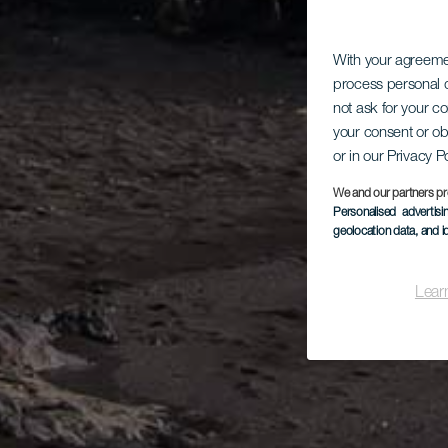
With your agreem
process personal d
not ask for your c
your consent or ob
or in our Privacy P
We and our partners pr
Personalised advertis
geolocation data, and i
Lear