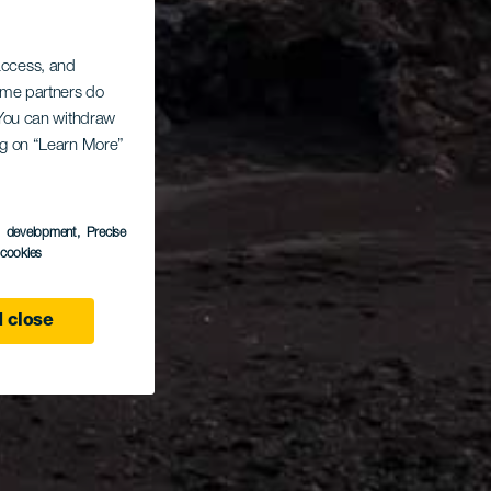
 access, and
Some partners do
. You can withdraw
ing on “Learn More”
s development
, Precise
l cookies
 close