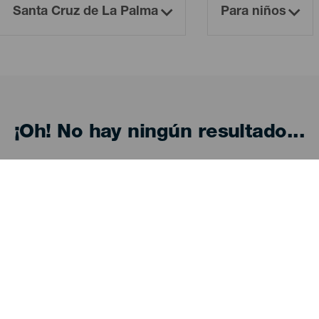
¡Oh! No hay ningún resultado...
eba otra vez, seguro que das con algo que te gu
Descubre
I