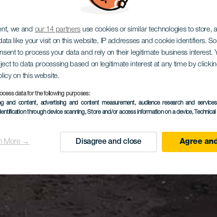
ent, we and
our 14 partners
use cookies or similar technologies to store,
ata like your visit on this website, IP addresses and cookie identifiers. 
onsent to process your data and rely on their legitimate business interest
ject to data processing based on legitimate interest at any time by click
olicy on this website.
ocess data for the following purposes:
ing and content, advertising and content measurement, audience research and service
dentification through device scanning
, Store and/or access information on a device
, Technica
n More →
Disagree and close
Agree and