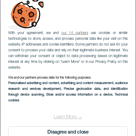
With your agreement, we and
our 14 partners
use cookies or similar
technologies to store, access, and process personal data like your visit on this
website, IP addresses and cookie identifiers. Some partners do not ask for your
consent to process your data and rely on their legitimate business interest. You
can withdraw your consent or object to data processing based on legitimate
interest at any time by clicking on “Learn More” or in our Privacy Policy on this
website.
We and our partners process data for the following purposes:
Personalised advertising and content, advertising and content measurement, audience
research and services development
, Precise geolocation data, and identification
through device scanning
, Store and/or access information on a device
, Technical
cookies
Learn More →
Disagree and close