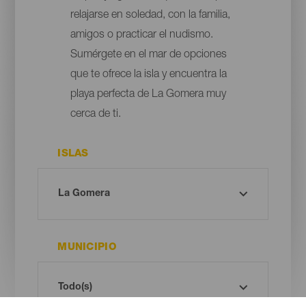
relajarse en soledad, con la familia,
amigos o practicar el nudismo.
Sumérgete en el mar de opciones
que te ofrece la isla y encuentra la
playa perfecta de La Gomera muy
cerca de ti.
ISLAS
MUNICIPIO