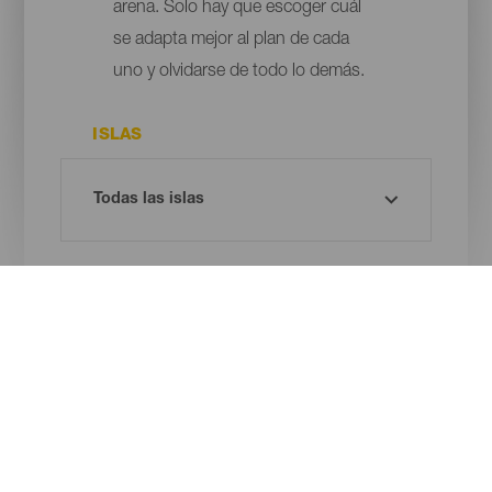
arena. Solo hay que escoger cuál
se adapta mejor al plan de cada
uno y olvidarse de todo lo demás.
ISLAS
MUNICIPIO
TIPO DE PLAYA