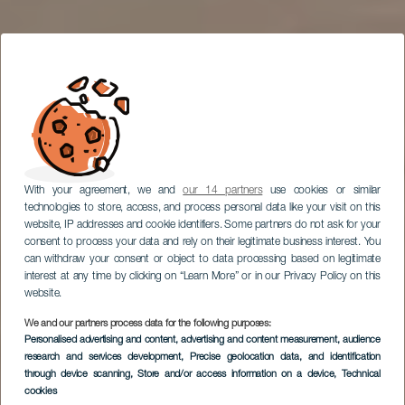
With your agreement, we and
our 14 partners
use cookies or similar
technologies to store, access, and process personal data like your visit on this
website, IP addresses and cookie identifiers. Some partners do not ask for your
consent to process your data and rely on their legitimate business interest. You
can withdraw your consent or object to data processing based on legitimate
interest at any time by clicking on “Learn More” or in our Privacy Policy on this
website.
We and our partners process data for the following purposes:
Personalised advertising and content, advertising and content measurement, audience
research and services development
, Precise geolocation data, and identification
through device scanning
, Store and/or access information on a device
, Technical
cookies