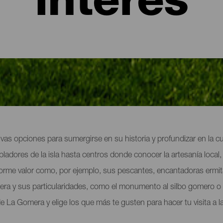
interés
interés de La Gomera
vas opciones para sumergirse en su historia y profundizar en la cu
bladores de la isla hasta centros donde conocer la artesanía loca
norme valor como, por ejemplo, sus pescantes, encantadoras ermi
ra y sus particularidades, como el monumento al silbo gomero o l
e La Gomera y elige los que más te gusten para hacer tu visita a la