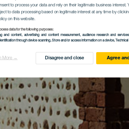
onsent to process your data and rely on their legitimate business interest
ject to data processing based on legitimate interest at any time by click
olicy on this website.
ocess data for the following purposes:
ing and content, advertising and content measurement, audience research and service
dentification through device scanning
, Store and/or access information on a device
, Technica
n More →
Disagree and close
Agree and