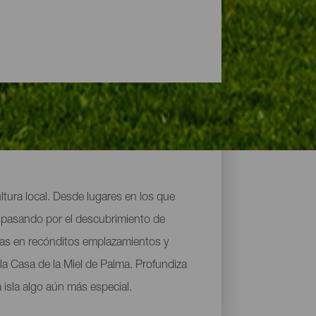
ltura local. Desde lugares en los que
l, pasando por el descubrimiento de
tas en recónditos emplazamientos y
a Casa de la Miel de Palma. Profundiza
 isla algo aún más especial.