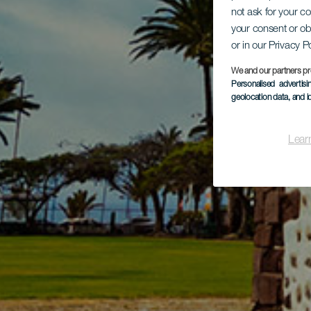
not ask for your c
your consent or ob
or in our Privacy P
We and our partners pr
Personalised advertis
geolocation data, and i
Lear