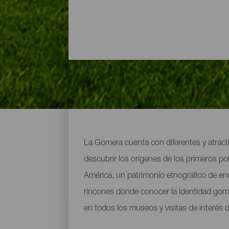
Los museos y visitas de 
La Gomera cuenta con diferentes y atracti
descubrir los orígenes de los primeros po
América, un patrimonio etnográfico de e
rincones donde conocer la identidad gome
en todos los museos y visitas de interés d