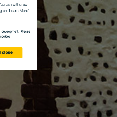
. You can withdraw
ing on “Learn More”
s development
, Precise
l cookies
 close