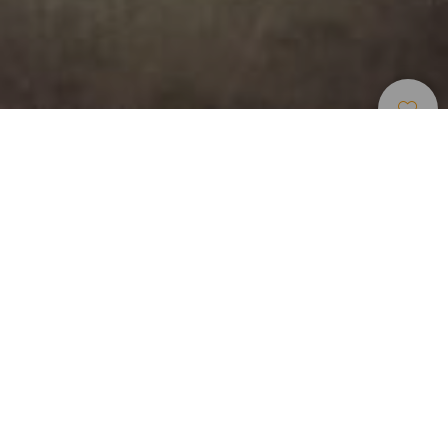
Museos Y Visitas De
>
Gran
>
Artesanía
Interés
Canaria
Del cultivo de caña de azúcar al famoso ron canario
3,5 millones de botellas de ron se hacen en Arucas cada
año, municipio situado a 15 kilómetros de Las Palmas. Fue
en 1884 cuando se fundó esta fábrica, destinada en sus
inicios al cultivo de caña de azúcar y posteriormente a la
elaboración de uno de los rones de referencia en España.
En 1965 pasó a llamarse Destilerías Arehucas y, a día de
hoy, esta empresa centenaria sigue abriendo las puertas
de su bodega para quien quiera conocer su historia y su