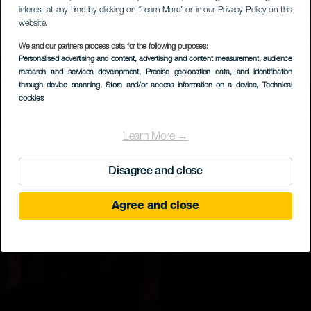
interest at any time by clicking on “Learn More” or in our Privacy Policy on this
website.
We and our partners process data for the following purposes:
Personalised advertising and content, advertising and content measurement, audience
GRAN CANARIA
research and services development
, Precise geolocation data, and identification
Fábrica del Ron
through device scanning
, Store and/or access information on a device
, Technical
cookies
Learn More →
Disagree and close
Agree and close