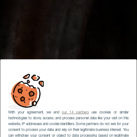
With your agreement, we and
our 14 partners
use cookies or similar
technologies to store, access, and process personal data like your visit on this
website, IP addresses and cookie identifiers. Some partners do not ask for your
consent to process your data and rely on their legitimate business interest. You
can withdraw your consent or object to data processing based on legitimate