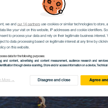
ent, we and
our 14 partners
use cookies or similar technologies to store,
ata like your visit on this website, IP addresses and cookie identifiers. 
onsent to process your data and rely on their legitimate business interest
ject to data processing based on legitimate interest at any time by click
olicy on this website.
ocess data for the following purposes:
ing and content, advertising and content measurement, audience research and service
dentification through device scanning
, Store and/or access information on a device
, Technica
n More →
Disagree and close
Agree and