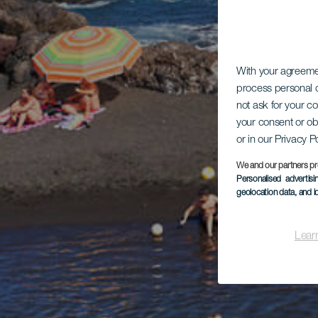
With your agreem
process personal d
not ask for your c
your consent or ob
or in our Privacy P
We and our partners pr
Personalised advertis
geolocation data, and i
Lear