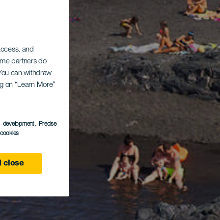
 access, and
Some partners do
. You can withdraw
ing on “Learn More”
s development
, Precise
l cookies
 close