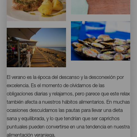
Barraquito
Plato
típico
Lapas
Chiringuito
Contenido
El verano es la época del descanso y la desconexión por
excelencia. Es el momento de olvidarnos de las
obligaciones diarias y relajarnos, pero parece que este relax
también afecta a nuestros hábitos alimentarios. En muchas
ocasiones descuidamos las pautas para llevar una dieta
sana y equilibrada, y lo que tendrían que ser caprichos
puntuales pueden convertirse en una tendencia en nuestra
alimentación veraniega.