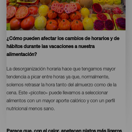
Fruta
Contenido
¿Cómo pueden afectar los cambios de horarios y de
hábitos durante las vacaciones a nuestra
alimentación?
La desorganización horaria hace que tengamos mayor
tendencia a picar entre horas ya que, normalmente,
solemos retrasar la hora tanto del almuerzo como de la
cena. Este «picoteo» puede llevarnos a seleccionar
alimentos con un mayor aporte calórico y con un perfil
nutricional menos sano.
Parece que, con el calor, apetecen platos más ligeros