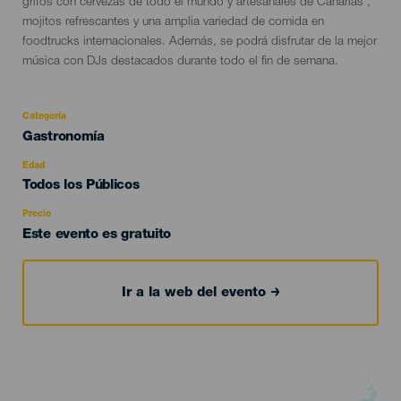
evento
grifos con cervezas de todo el mundo y artesanales de Canarias ,
mojitos refrescantes y una amplia variedad de comida en
foodtrucks internacionales. Además, se podrá disfrutar de la mejor
música con DJs destacados durante todo el fin de semana.
Categoría
Categoría
Gastronomía
del
evento
Edad
Edad
Todos los Públicos
Recomendada
Precio
Este evento es gratuito
Ir a la web del evento