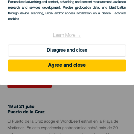
Imagen
Personalised advertising and content, advertising and content measurement, audience
Listado
research and services development
, Precise geolocation data, and identification
through device scanning
, Store and/or access information on a device
, Technical
cookies
Learn More →
Disagree and close
Agree and close
EVENTO PASADO
19 al 21 julio
Localidad
Puerto de la Cruz
Descripción
El Puerto de la Cruz acoge el WorldBeerFestival en la Playa de
del
Martianez. En esta experiencia gastronómica habrá más de 20