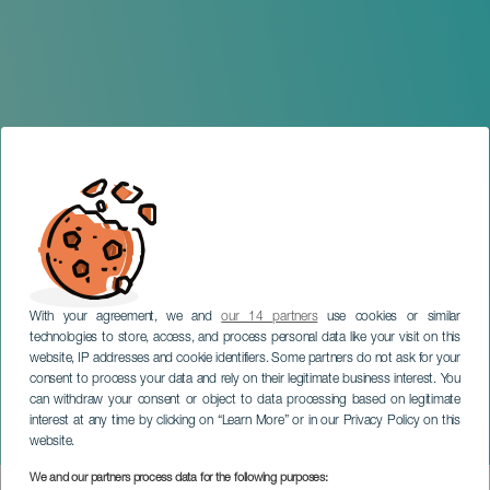
With your agreement, we and
our 14 partners
use cookies or similar
technologies to store, access, and process personal data like your visit on this
TENERIFE
website, IP addresses and cookie identifiers. Some partners do not ask for your
consent to process your data and rely on their legitimate business interest. You
World Beer Festival -
can withdraw your consent or object to data processing based on legitimate
Grandes Fiestas del
interest at any time by clicking on “Learn More” or in our Privacy Policy on this
Puerto de la Cruz
website.
We and our partners process data for the following purposes: