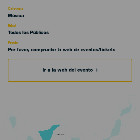
Categoría
Categoría
Música
del
evento
Edad
Edad
Todos los Públicos
Recomendada
Precio
Por favor, compruebe la web de eventos/tickets
Ir a la web del evento
TENERIFE