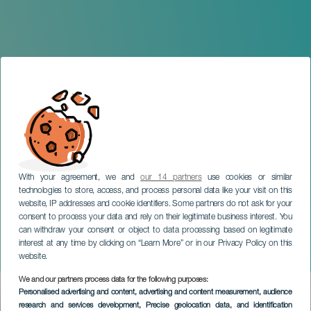
With your agreement, we and
our 14 partners
use cookies or similar
technologies to store, access, and process personal data like your visit on this
website, IP addresses and cookie identifiers. Some partners do not ask for your
consent to process your data and rely on their legitimate business interest. You
TENERIFE
can withdraw your consent or object to data processing based on legitimate
Volney Morgan & New-Ye
interest at any time by clicking on “Learn More” or in our Privacy Policy on this
en concierto
website.
We and our partners process data for the following purposes:
Imagen
Personalised advertising and content, advertising and content measurement, audience
Listado
research and services development
, Precise geolocation data, and identification