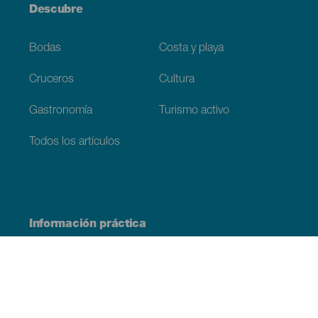
Descubre
Bodas
Costa y playa
Cruceros
Cultura
Gastronomía
Turismo activo
Todos los artículos
Información práctica
Agenda
Clima
Cómo llegar
Dónde comer