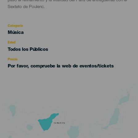
paso al refinamiento y la vitalidad del París de entreguerras con el
Sexteto de Poulenc.
Categoría
Categoría
Música
del
evento
Edad
Edad
Todos los Públicos
Recomendada
Precio
Por favor, compruebe la web de eventos/tickets
TENERIFE