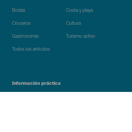
Bodas
Costa y playa
Cruceros
Cultura
Gastronomía
Turismo activo
Todos los artículos
Información práctica
Agenda
Clima
Cómo llegar
Dónde comer
Dónde dormir
El archipiélago