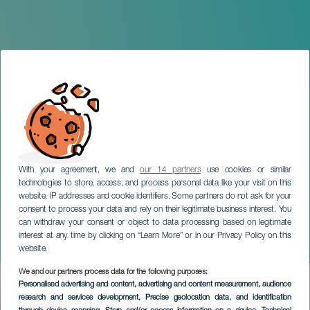
With your agreement, we and
our 14 partners
use cookies or similar
technologies to store, access, and process personal data like your visit on this
website, IP addresses and cookie identifiers. Some partners do not ask for your
consent to process your data and rely on their legitimate business interest. You
can withdraw your consent or object to data processing based on legitimate
TENERIFE
interest at any time by clicking on “Learn More” or in our Privacy Policy on this
Viento y Piano
website.
We and our partners process data for the following purposes:
Imagen
Personalised advertising and content, advertising and content measurement, audience
Listado
research and services development
, Precise geolocation data, and identification