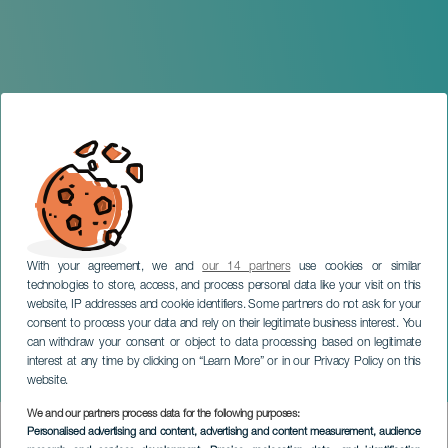
With your agreement, we and
our 14 partners
use cookies or similar
technologies to store, access, and process personal data like your visit on this
website, IP addresses and cookie identifiers. Some partners do not ask for your
consent to process your data and rely on their legitimate business interest. You
can withdraw your consent or object to data processing based on legitimate
TENERIFE
interest at any time by clicking on “Learn More” or in our Privacy Policy on this
Viaje de invierno
website.
We and our partners process data for the following purposes:
Imagen
Personalised advertising and content, advertising and content measurement, audience
Listado