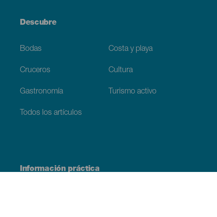
Descubre
Bodas
Costa y playa
Cruceros
Cultura
Gastronomía
Turismo activo
Todos los artículos
Información práctica
Agenda
Clima
Cómo llegar
Dónde comer