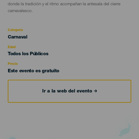
donde la tradición y el ritmo acompañan la antesala del cierre
carnavalesco.
Categoría
Categoría
Carnaval
del
evento
Edad
Edad
Todos los Públicos
Recomendada
Precio
Este evento es gratuito
Ir a la web del evento