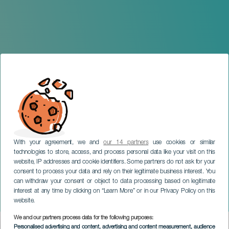
With your agreement, we and
our 14 partners
use cookies or similar
technologies to store, access, and process personal data like your visit on this
website, IP addresses and cookie identifiers. Some partners do not ask for your
consent to process your data and rely on their legitimate business interest. You
can withdraw your consent or object to data processing based on legitimate
TENERIFE
interest at any time by clicking on “Learn More” or in our Privacy Policy on this
Velatorio de la Sardina
website.
We and our partners process data for the following purposes:
Imagen
Personalised advertising and content, advertising and content measurement, audience