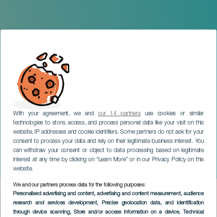
With your agreement, we and
our 14 partners
use cookies or similar
technologies to store, access, and process personal data like your visit on this
website, IP addresses and cookie identifiers. Some partners do not ask for your
consent to process your data and rely on their legitimate business interest. You
TENERIFE
can withdraw your consent or object to data processing based on legitimate
Urban Jazz: Jazz In The
interest at any time by clicking on “Learn More” or in our Privacy Policy on this
Hall
website.
We and our partners process data for the following purposes:
Imagen
Personalised advertising and content, advertising and content measurement, audience
Listado
research and services development
, Precise geolocation data, and identification
through device scanning
, Store and/or access information on a device
, Technical