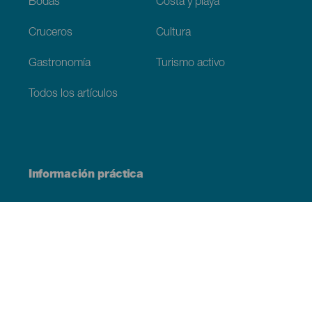
Bodas
Costa y playa
Cruceros
Cultura
Gastronomía
Turismo activo
Todos los artículos
Información práctica
Agenda
Clima
Cómo llegar
Dónde comer
Dónde dormir
El archipiélago
Compromiso con la sostenibilidad
Servicios