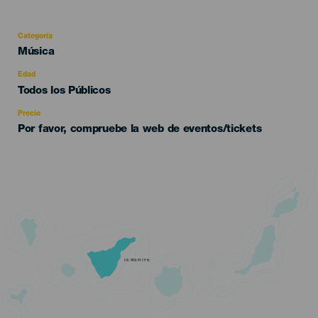
Categoría
Categoría
Música
del
evento
Edad
Edad
Todos los Públicos
Recomendada
Precio
Por favor, compruebe la web de eventos/tickets
TENERIFE