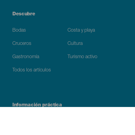
Descubre
Bodas
Costa y playa
Cruceros
Cultura
Gastronomía
Turismo activo
Todos los artículos
Información práctica
Agenda
Clima
Cómo llegar
Dónde comer