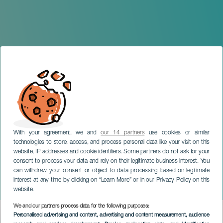
With your agreement, we and
our 14 partners
use cookies or similar
technologies to store, access, and process personal data like your visit on this
website, IP addresses and cookie identifiers. Some partners do not ask for your
consent to process your data and rely on their legitimate business interest. You
TENERIFE
can withdraw your consent or object to data processing based on legitimate
Torneo Internacional de
interest at any time by clicking on “Learn More” or in our Privacy Policy on this
Ultimate Frisbee
website.
We and our partners process data for the following purposes:
Imagen
Personalised advertising and content, advertising and content measurement, audience
Listado