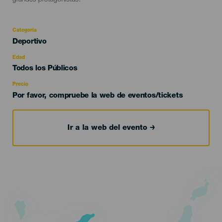
grandes protagonistas.
Categoría
Categoría
Deportivo
del
evento
Edad
Edad
Todos los Públicos
Recomendada
Precio
Por favor, compruebe la web de eventos/tickets
Ir a la web del evento