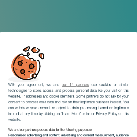
With your agreement, we and
our 14 partners
use cookies or similar
technologies to store, access, and process personal data like your visit on this
website, IP addresses and cookie identifiers. Some partners do not ask for your
consent to process your data and rely on their legitimate business interest. You
TENERIFE
can withdraw your consent or object to data processing based on legitimate
Tonny Tun Tun en
interest at any time by clicking on “Learn More” or in our Privacy Policy on this
concierto
website.
We and our partners process data for the following purposes:
Imagen
Personalised advertising and content, advertising and content measurement, audience