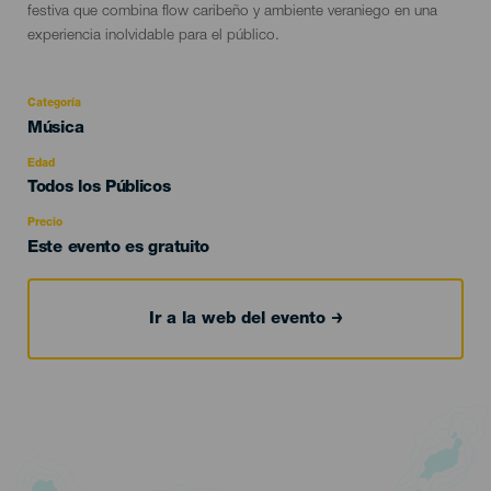
festiva que combina flow caribeño y ambiente veraniego en una
experiencia inolvidable para el público.
Categoría
Categoría
Música
del
evento
Edad
Edad
Todos los Públicos
Recomendada
Precio
Este evento es gratuito
Ir a la web del evento