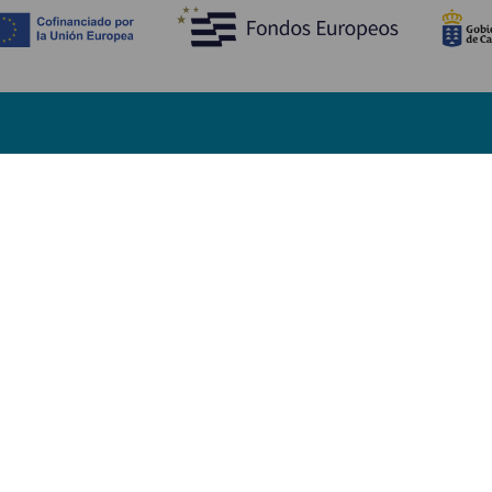
Descubre
I
Bodas
Costa y playa
A
Cruceros
Cultura
Có
Gastronomía
Turismo activo
Dó
Todos los artículos