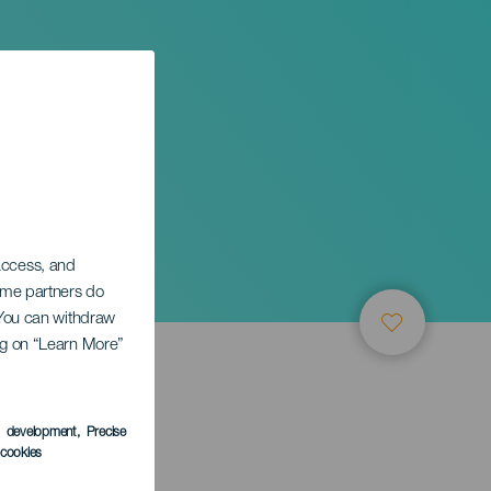
 access, and
Some partners do
. You can withdraw
ing on “Learn More”
s development
, Precise
l cookies