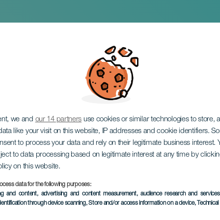
 Santos
ent, we and
our 14 partners
use cookies or similar technologies to store,
ata like your visit on this website, IP addresses and cookie identifiers. 
onsent to process your data and rely on their legitimate business interest
ject to data processing based on legitimate interest at any time by click
olicy on this website.
ocess data for the following purposes:
ing and content, advertising and content measurement, audience research and service
EVENTO PASADO
dentification through device scanning
, Store and/or access information on a device
, Technica