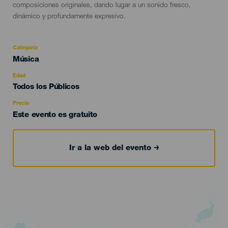
composiciones originales, dando lugar a un sonido fresco,
dinámico y profundamente expresivo.
Categoría
Categoría
Música
del
evento
Edad
Edad
Todos los Públicos
Recomendada
Precio
Este evento es gratuito
Ir a la web del evento