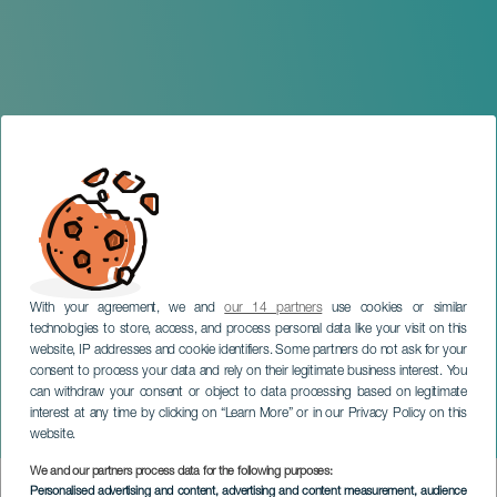
With your agreement, we and
our 14 partners
use cookies or similar
technologies to store, access, and process personal data like your visit on this
website, IP addresses and cookie identifiers. Some partners do not ask for your
consent to process your data and rely on their legitimate business interest. You
TENERIFE
can withdraw your consent or object to data processing based on legitimate
Thomas Figueroa Groovin’
interest at any time by clicking on “Learn More” or in our Privacy Policy on this
Jazz Project
website.
We and our partners process data for the following purposes:
Imagen
Personalised advertising and content, advertising and content measurement, audience