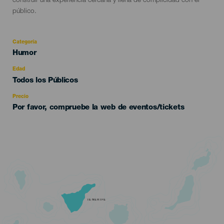
construir una experiencia cercana y llena de complicidad con el
público.
Categoría
Categoría
Humor
del
evento
Edad
Edad
Todos los Públicos
Recomendada
Precio
Por favor, compruebe la web de eventos/tickets
TENERIFE