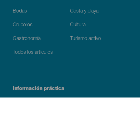
Bodas
Costa y playa
Cruceros
Cultura
Gastronomía
Turismo activo
Todos los artículos
Información práctica
Agenda
Clima
Cómo llegar
Dónde comer
Dónde dormir
El archipiélago