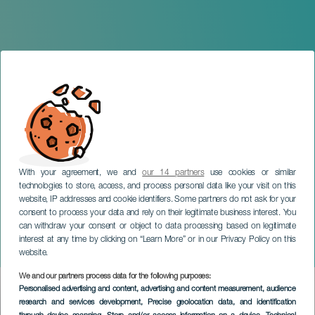
With your agreement, we and
our 14 partners
use cookies or similar
technologies to store, access, and process personal data like your visit on this
website, IP addresses and cookie identifiers. Some partners do not ask for your
consent to process your data and rely on their legitimate business interest. You
can withdraw your consent or object to data processing based on legitimate
TENERIFE
interest at any time by clicking on “Learn More” or in our Privacy Policy on this
Susi Caramelo
website.
We and our partners process data for the following purposes:
Imagen
Personalised advertising and content, advertising and content measurement, audience
Listado
research and services development
, Precise geolocation data, and identification