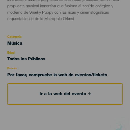
innovación, ambos proyectos se unen para presentar Somni, una
propuesta musical inmersiva que fusiona el sonido enérgico y
moderno de Snarky Puppy con las ricas y cinematográficas
orquestaciones de la Metropole Orkest
Categoría
Categoría
Música
del
evento
Edad
Edad
Todos los Públicos
Recomendada
Precio
Por favor, compruebe la web de eventos/tickets
Ir a la web del evento