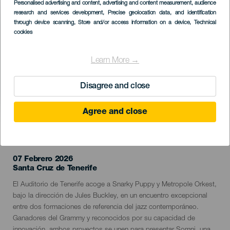
Imagen
Personalised advertising and content, advertising and content measurement, audience
Listado
research and services development
, Precise geolocation data, and identification
through device scanning
, Store and/or access information on a device
, Technical
cookies
Learn More →
Disagree and close
Agree and close
EVENTO PASADO
07 Febrero 2026
Localidad
Santa Cruz de Tenerife
Descripción
El Auditorio de Tenerife acoge a Snarky Puppy y Metropole Orkest,
del
bajo la dirección de Jules Buckley, en un encuentro excepcional
evento
entre dos formaciones de referencia del jazz contemporáneo.
Ganadores del Grammy y reconocidos por su capacidad de