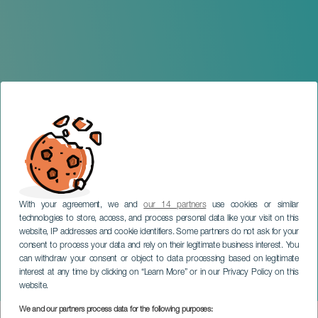
With your agreement, we and
our 14 partners
use cookies or similar
technologies to store, access, and process personal data like your visit on this
website, IP addresses and cookie identifiers. Some partners do not ask for your
consent to process your data and rely on their legitimate business interest. You
TENERIFE
can withdraw your consent or object to data processing based on legitimate
Snarky Puppy & Metropole
interest at any time by clicking on “Learn More” or in our Privacy Policy on this
Orkest
website.
We and our partners process data for the following purposes: