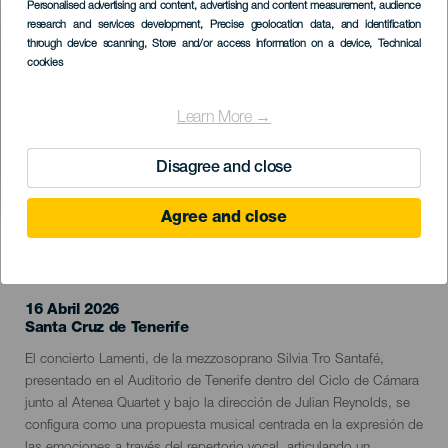
Imagen
Personalised advertising and content, advertising and content measurement, audience
Listado
research and services development
, Precise geolocation data, and identification
through device scanning
, Store and/or access information on a device
, Technical
cookies
Learn More →
Disagree and close
Agree and close
EVENTO PASADO
16 Abril 2026
Localidad
Santa Cruz de Tenerife
Descripción
El concierto Lamenti, de la mezzosoprano Silvia Tro Santafé,
del
presentado en el Auditorio de Tenerife dentro del Ciclo de Cámara
evento
junto al Atenea Quartet y bajo la dirección de Julian Reynolds, se
configura como una propuesta musical centrada en la expresión de