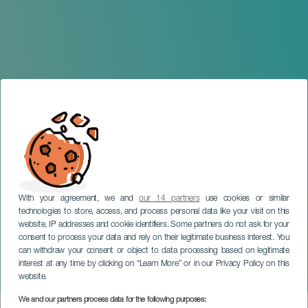
With your agreement, we and
our 14 partners
use cookies or similar
technologies to store, access, and process personal data like your visit on this
website, IP addresses and cookie identifiers. Some partners do not ask for your
consent to process your data and rely on their legitimate business interest. You
TENERIFE
can withdraw your consent or object to data processing based on legitimate
Silvia Tro Santafé en
interest at any time by clicking on “Learn More” or in our Privacy Policy on this
concierto
website.
We and our partners process data for the following purposes: