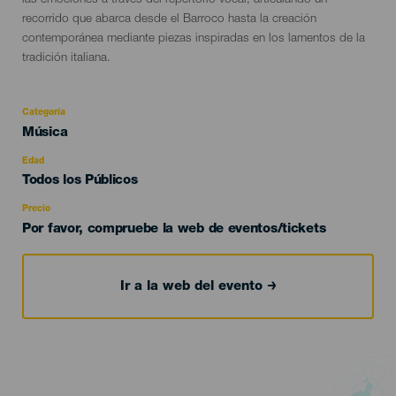
las emociones a través del repertorio vocal, articulando un
recorrido que abarca desde el Barroco hasta la creación
contemporánea mediante piezas inspiradas en los lamentos de la
tradición italiana.
Categoría
Categoría
Música
del
evento
Edad
Edad
Todos los Públicos
Recomendada
Precio
Por favor, compruebe la web de eventos/tickets
Ir a la web del evento