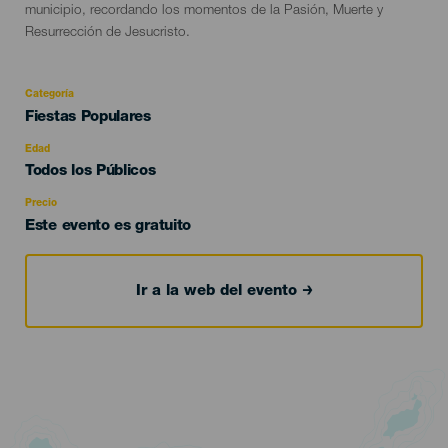
municipio, recordando los momentos de la Pasión, Muerte y
Resurrección de Jesucristo.
Categoría
Categoría
Fiestas Populares
del
evento
Edad
Edad
Todos los Públicos
Recomendada
Precio
Este evento es gratuito
Ir a la web del evento