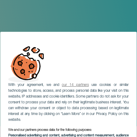
With your agreement, we and
our 14 partners
use cookies or similar
technologies to store, access, and process personal data like your visit on this
website, IP addresses and cookie identifiers. Some partners do not ask for your
consent to process your data and rely on their legitimate business interest. You
TENERIFE
can withdraw your consent or object to data processing based on legitimate
Semana Santa en
interest at any time by clicking on “Learn More” or in our Privacy Policy on this
Tegueste
website.
We and our partners process data for the following purposes:
Imagen
Personalised advertising and content, advertising and content measurement, audience