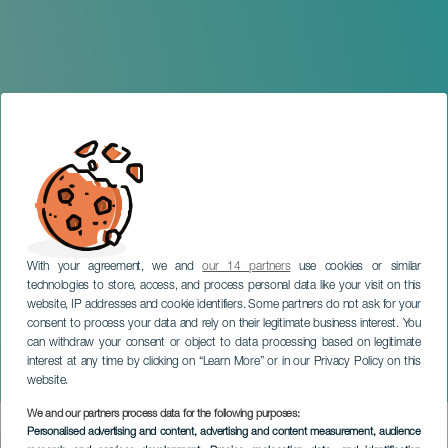
With your agreement, we and
our 14 partners
use cookies or similar
technologies to store, access, and process personal data like your visit on this
website, IP addresses and cookie identifiers. Some partners do not ask for your
consent to process your data and rely on their legitimate business interest. You
TENERIFE
can withdraw your consent or object to data processing based on legitimate
Semana Internacional de
interest at any time by clicking on “Learn More” or in our Privacy Policy on this
Jazz
website.
We and our partners process data for the following purposes:
Imagen
Personalised advertising and content, advertising and content measurement, audience
Listado