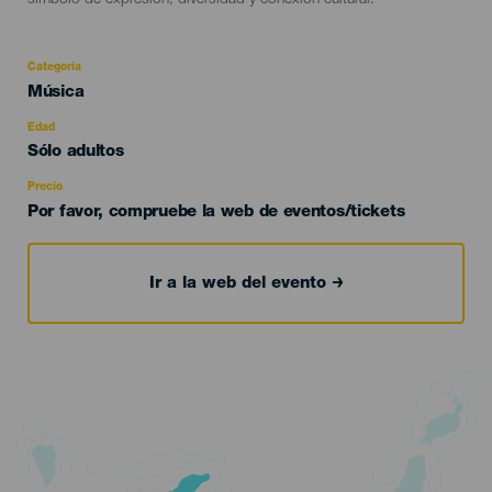
símbolo de expresión, diversidad y conexión cultural.
Categoría
Categoría
Música
del
evento
Edad
Edad
Sólo adultos
Recomendada
Precio
Por favor, compruebe la web de eventos/tickets
Ir a la web del evento