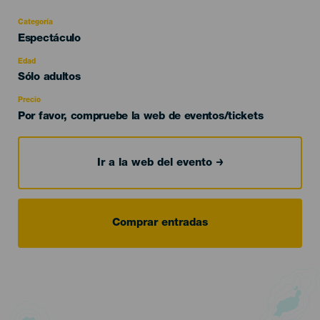
Categoría
Categoría
Espectáculo
del
evento
Edad
Edad
Sólo adultos
Recomendada
Precio
Por favor, compruebe la web de eventos/tickets
Ir a la web del evento
Comprar entradas