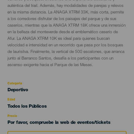
auténtica del trail. Además, hay modalidades de parejas y relevos
en la misma distancia. La ANAGA XTRM 33K, más corta, permite
a los corredores disfrutar de los paisajes del parque y de sus
caseríos, mientras que la ANAGA XTRM 18K ofrece una inmersión
en la belleza del monteverde desde el emblemático caserío de
Afur. La ANAGA XTRM 10K es ideal para quienes buscan
velocidad e intensidad en un recorrido que pasa por los bosques
de laurisilva. Finalmente, la vertical de 500 escalones, que arranca
junto al Barranco Santos, desafía a los participantes con un
ascenso exigente hacia el Parque de las Mesas.
Categoría
Categoría
Deportivo
del
evento
Edad
Edad
Todos los Públicos
Recomendada
Precio
Por favor, compruebe la web de eventos/tickets