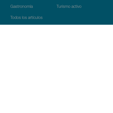
Gastronomía
Turismo activo
Todos los artículos
Información práctica
Agenda
Clima
Cómo llegar
Dónde comer
Dónde dormir
El archipiélago
Compromiso con la sostenibilidad
Servicios
Simulacro, podcast de ficción