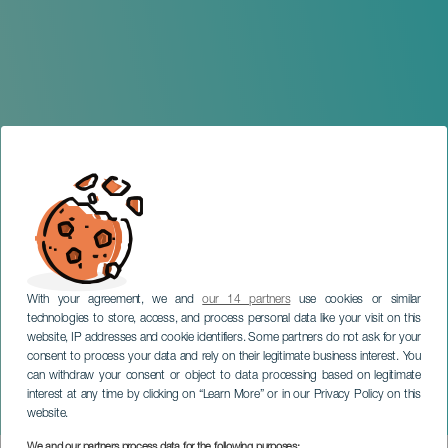
With your agreement, we and
our 14 partners
use cookies or similar
technologies to store, access, and process personal data like your visit on this
website, IP addresses and cookie identifiers. Some partners do not ask for your
consent to process your data and rely on their legitimate business interest. You
TENERIFE
can withdraw your consent or object to data processing based on legitimate
Romería de Vilaflor de
interest at any time by clicking on “Learn More” or in our Privacy Policy on this
Chasna
website.
We and our partners process data for the following purposes: