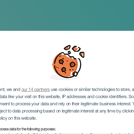
e San Isidro Labrad
ent, we and
our 14 partners
use cookies or similar technologies to store,
ata like your visit on this website, IP addresses and cookie identifiers. 
onsent to process your data and rely on their legitimate business interest
ject to data processing based on legitimate interest at any time by click
olicy on this website.
ocess data for the following purposes: