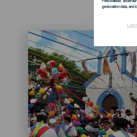
Personalised advertis
geolocation data, and i
Lear
Imagen
Listado