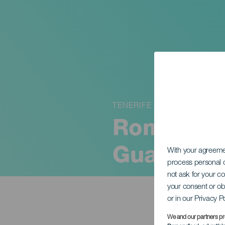
TENERIFE
Romería d
Guamasa
With your agreem
process personal d
not ask for your c
your consent or ob
or in our Privacy P
We and our partners pr