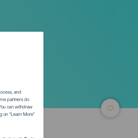
or en
 access, and
Some partners do
. You can withdraw
ing on “Learn More”