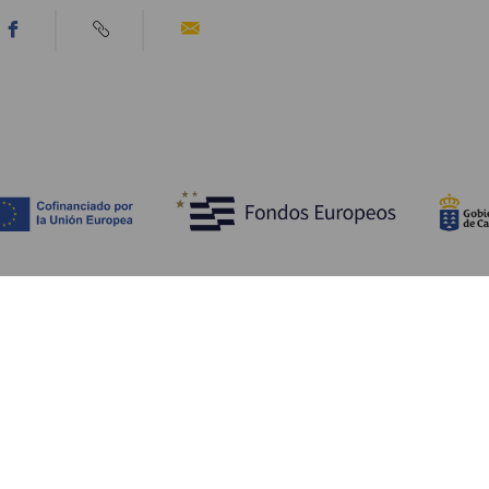
Descubre
I
Bodas
Costa y playa
A