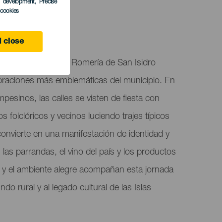
s development
, Precise
l cookies
 close
 y tradición con la Romería de San Isidro
ebraciones más emblemáticas del municipio. En
pesinos, las calles se visten de fiesta con
 folclóricos y vecinos luciendo trajes típicos
convierte en una manifestación de identidad y
las parrandas, el vino del país y los productos
les y el ambiente alegre acompañan esta jornada
o rural y al legado cultural de las Islas