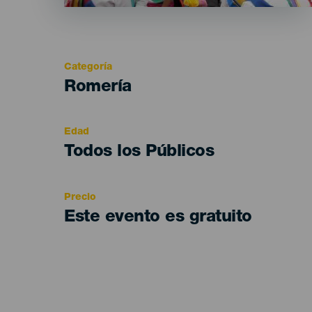
Categoría
Categoría
Romería
del
evento
Edad
Edad
Todos los Públicos
Recomendada
Precio
Este evento es gratuito